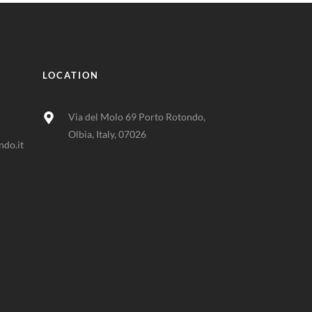
LOCATION
Via del Molo 69 Porto Rotondo,
Olbia, Italy, 07026
do.it