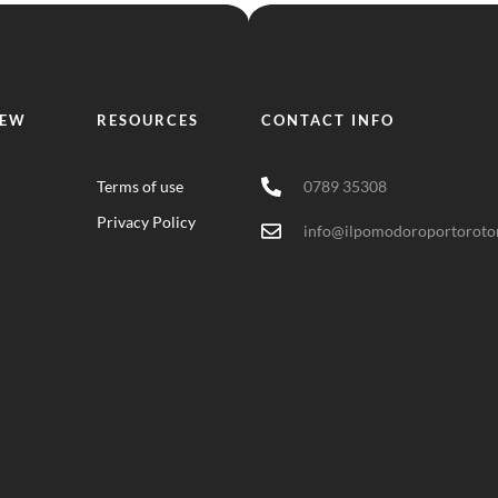
IEW
RESOURCES
CONTACT INFO
Terms of use
0789 35308
Privacy Policy
info@ilpomodoroportoroton