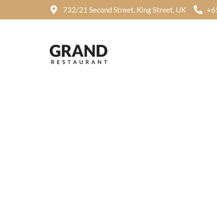
732/21 Second Street, King Street, UK
+6