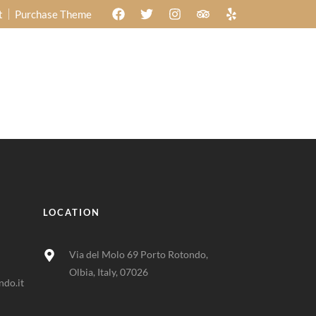
t
Purchase Theme
Reservation
LOCATION
Via del Molo 69 Porto Rotondo,
Olbia, Italy, 07026
do.it