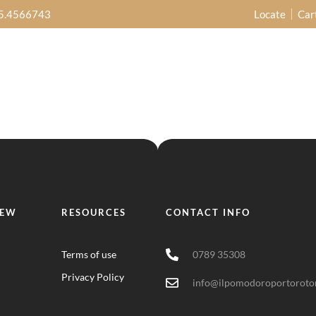
5.4566743
Locate
Car
IEW
RESOURCES
CONTACT INFO
Terms of use
0789 35308
Privacy Policy
info@ilpomodoroportoroton