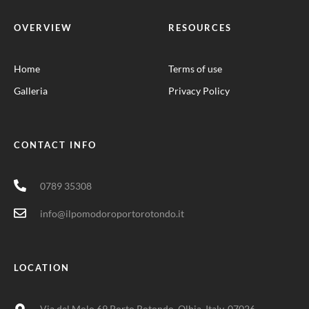
OVERVIEW
RESOURCES
Home
Terms of use
Galleria
Privacy Policy
CONTACT INFO
0789 35308
info@ilpomodoroportorotondo.it
LOCATION
Via del Molo 69 Porto Rotondo, Olbia, Italy, 07026