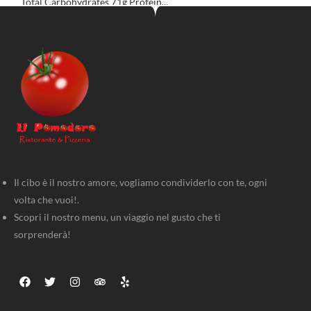
Total Carbohydrates 71g Protein...
Il cibo è il nostro amore, vogliamo condividerlo con te, ogni
volta che vuoi!.
Scopri il nostro menu, un viaggio nel gusto che ti
sorprenderà!