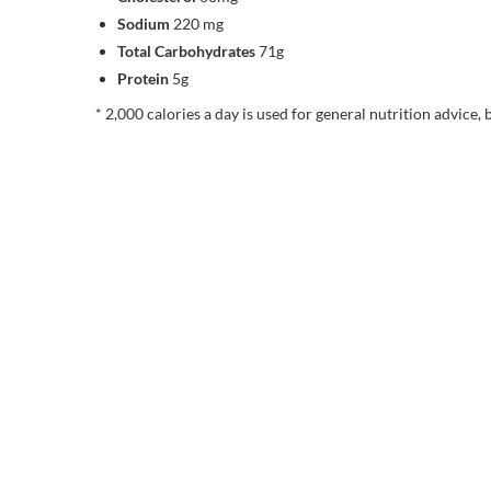
Sodium
220 mg
Total Carbohydrates
71g
Protein
5g
* 2,000 calories a day is used for general nutrition advice, 