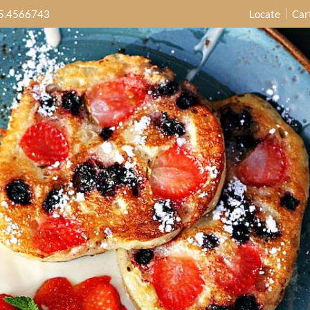
5.4566743
Locate
Car