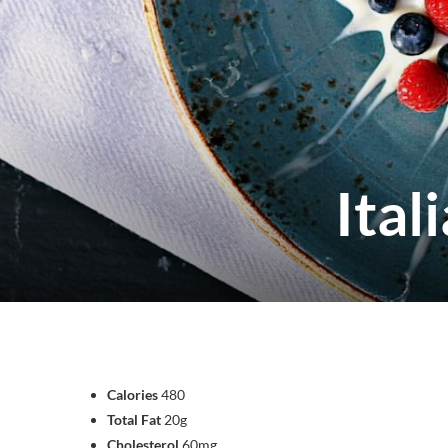
Ita
Calories
480
Total Fat
20g
Cholesterol
60mg