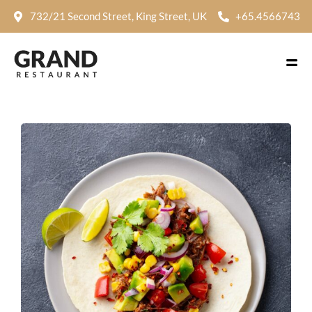
732/21 Second Street, King Street, UK
+65.4566743