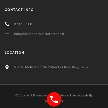
CONTACT INFO
0789 35308
info@ilpomodoroportorotondo.it
LOCATION
Via del Molo 69 Porto Rotondo, Olbia, Italy, 07026
© Copyright Il Pomodoro Portorotondo ThemeGoods By
Stefanop039