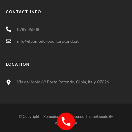
CONTACT INFO
0789 35308
info@ilpomodoroportorotondo.it
LOCATION
Via del Molo 69 Porto Rotondo, Olbia, Italy, 07026
© Copyright Il Pomodoro Portorotondo ThemeGoods By
Stefanop039