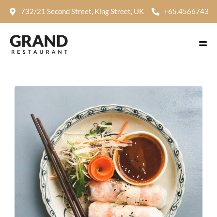
732/21 Second Street, King Street, UK
+65.4566743